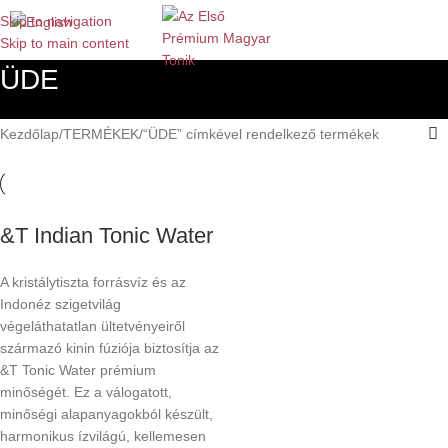
Skip to navigation
Skip to main content
ÜDE
Kezdőlap
TERMÉKEK
“ÜDE” címkével rendelkező termékek
&T Indian Tonic Water
A kristálytiszta forrásvíz és az
Indonéz szigetvilág
végeláthatatlan ültetvényeiről
származó kinin fúziója biztosítja az
&T Tonic Water prémium
minőségét. Ez a válogatott,
minőségi alapanyagokból készült,
harmonikus ízvilágú, kellemesen